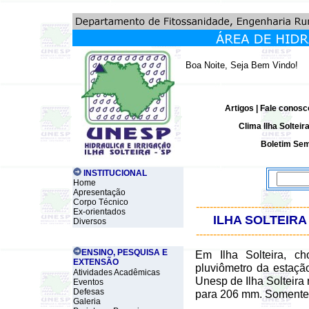
Boa Noite, Seja Bem Vindo!
Artigos
|
Fale conosc
Clima Ilha Solteir
Boletim Sem
INSTITUCIONAL
Home
Apresentação
Corpo Técnico
--------------------------------
Ex-orientados
ILHA SOLTEIRA
Diversos
--------------------------------
ENSINO, PESQUISA E
Em Ilha Solteira, c
EXTENSÃO
pluviômetro da estaçã
Atividades Acadêmicas
Unesp de Ilha Solteira
Eventos
Defesas
para 206 mm. Somente 
Galeria