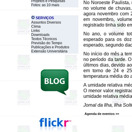
Projetos e Pesquisas
No Noroeste Paulista, 
Fotos: as 10 mais
no volume de chuvas
agora novembro com 2
SERVIÇOS
em novembro, volum
Assuntos Diversos
registrado tinha sido 
Clima
Links
No ano, o volume tot
Downloads
esperado para os doz
Textos Técnicos
Previsão do Tempo
esperado, segundo dado
Publicações e Produtos
Extensão Universitária
No início do mês a te
no período da tarde. O
últimos dias, devido a
em torno de 24 e 25
temperatura média do 
A umidade relativa mé
O menor valor registr
umidade relativa médi
Jornal da Ilha, Ilha So
Agenda de eventos >>