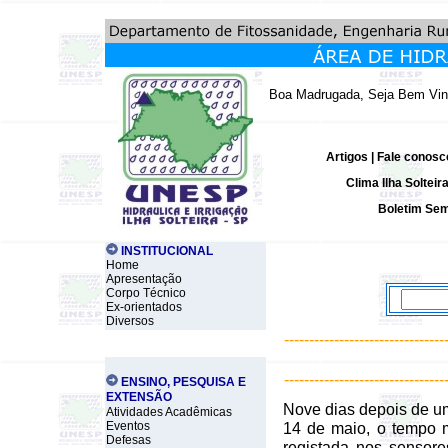
Boa Madrugada, Seja Bem Vin
Artigos
|
Fale conosc
Clima Ilha Solteir
Boletim Sem
INSTITUCIONAL
Home
Apresentação
Corpo Técnico
Ex-orientados
Diversos
--------------------------------
--------------------------------
ENSINO, PESQUISA E
EXTENSÃO
Nove dias depois de um
Atividades Acadêmicas
Eventos
14 de maio, o tempo 
Defesas
registada nos sensor