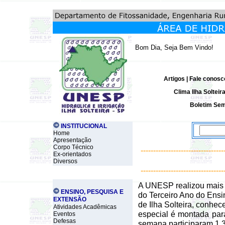
Bom Dia, Seja Bem Vindo!
Artigos
|
Fale conosc
Clima Ilha Solteir
Boletim Sem
INSTITUCIONAL
Home
Apresentação
Corpo Técnico
---------------------------------
Ex-orientados
Diversos
---------------------------------
A
UNESP
realizou mais
ENSINO, PESQUISA E
do Terceiro Ano do Ensi
EXTENSÃO
de Ilha Solteira
, conhec
Atividades Acadêmicas
especial é montada par
Eventos
Defesas
semana participaram 1.