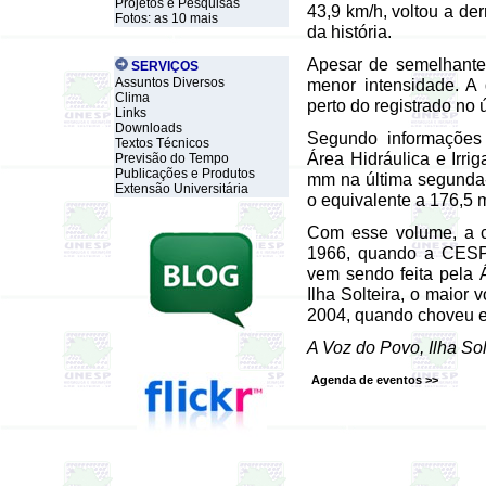
Projetos e Pesquisas
43,9 km/h, voltou a de
Fotos: as 10 mais
da história.
Apesar de semelhante à
SERVIÇOS
Assuntos Diversos
menor intensidade. A
Clima
perto do registrado no 
Links
Downloads
Segundo informações 
Textos Técnicos
Área Hidráulica e Irri
Previsão do Tempo
Publicações e Produtos
mm na última segunda-
Extensão Universitária
o equivalente a 176,5 
Com esse volume, a c
1966, quando a CESP 
vem sendo feita pela
Ilha Solteira
, o maior 
2004, quando choveu e
A Voz do Povo, Ilha Sol
Agenda de eventos >>