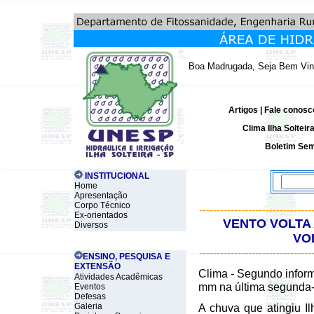
Boa Madrugada, Seja Bem Vin
Artigos
|
Fale conosc
Clima Ilha Solteir
Boletim Sem
INSTITUCIONAL
Home
Apresentação
Corpo Técnico
--------------------------------
Ex-orientados
VENTO VOLTA 
Diversos
VO
--------------------------------
ENSINO, PESQUISA E
EXTENSÃO
Clima - Segundo info
Atividades Acadêmicas
mm na última segunda-f
Eventos
Defesas
Galeria
A chuva que atingiu Il