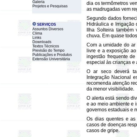
Galeria
dia os termômetros vem
Projetos e Pesquisas
as madrugadas vem reg
Segundo dados forneci
Hidráulica e Irrigação
SERVIÇOS
Assuntos Diversos
Ilha Solteira também 
Clima
chuva. Em quase todos 
Links
Downloads
Com a umidade do ar e
Textos Técnicos
livre e a exposição a
Previsão do Tempo
Publicações e Produtos
ingestão frequente de
Extensão Universitária
especial às crianças e 
O ar seco deverá ta
Integração Nacional e
recomenda atenção red
da menor visibilidade.
O alerta está sendo di
e ao meio ambiente e i
governos estaduais e m
Os dias quentes e as
casos de doenças respi
casos de gripe.