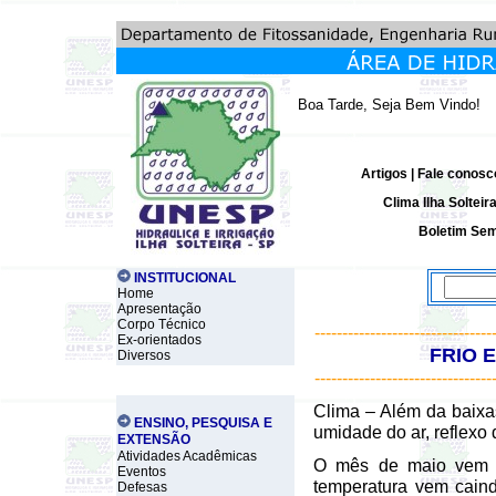
Boa Tarde, Seja Bem Vindo!
Artigos
|
Fale conosc
Clima Ilha Solteir
Boletim Sem
INSTITUCIONAL
Home
Apresentação
Corpo Técnico
--------------------------------
Ex-orientados
FRIO 
Diversos
--------------------------------
Clima – Além da baixas
ENSINO, PESQUISA E
umidade do ar, reflexo 
EXTENSÃO
Atividades Acadêmicas
O mês de maio vem se
Eventos
temperatura vem caind
Defesas