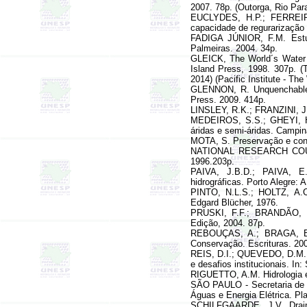
2007. 78p. (
Outorga
,
Rio Para
EUCLYDES, H.P.; FERREIR
capacidade de regurarização 
FADIGA
JÚNIOR, F.M.
Est
Palmeiras
. 2004. 34p.
GLEICK, T
he World´s Water 
Island Press, 1998. 307p. (
2014
) (
Pacific Institute - Th
GLENNON, R. Unquenchable -
Press. 2009. 414p.
LINSLEY, R.K.; FRANZINI, J.
MEDEIROS, S.S.; GHEYI, 
áridas e semi-áridas
. Campin
MOTA, S. Preservação e cons
NA
TIONAL RESEARCH COU
1996.203p.
PAIVA, J.B.D.; PAIVA, E.
hidrográficas. Porto Alegre:
PINTO, N.L.S.; HOLTZ, A.C
Edgard Blücher, 1976.
PRUSKI, F.F.; BRANDÃO, V.
Edição, 2004. 87p.
REBOUÇAS, A.; BRAGA, B
Conservação
. Escrituras. 20
REIS, D.I.; QUEVEDO, D.M.; 
e desafios institucionais. In
RIGUET
TO, A.M. Hidrologia
SÃO PAULO - Secretaria de 
Águas e Energia Elétrica.
Pl
SCHILFGAARDE, J.V. Draina