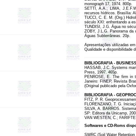
monograph 17, 1974. 800p.
SETTI, A.A.; LIMA, J.E.F
recursos hídricos
. Brasília:
TUCCI, C. E. M. (Org.) Hidr
século XXI: enfrentando a e
TUNDISI, J.G. Água no sécul
ZOBY, J.
L.G.
Panorama da q
Águas Subterrâneas.
20p.
Apresentações utilizadas em
Qualidade e disponibilidade 
BIBLIOGRAFIA - BUSINES
HASSAB, J.C. Systems manag
Press, 1997. 465p.
PENROSE, E.
The firm in 
Janeiro: FINEP, Revista Bra
(Original publicado pela Oxfo
BIBLIOGRAFIA - GEOPR
FITZ, P. R. Geoprocessament
FLORENZANO, T. G. Iniciação
SILVA, A. BARROS. Sistema 
SP: Editora da Unicamp, 200
VAN WESTEN, C.; FARIFTEH, 
Softwares e CD-Roms dispo
SWRC
(Soil Water Retention