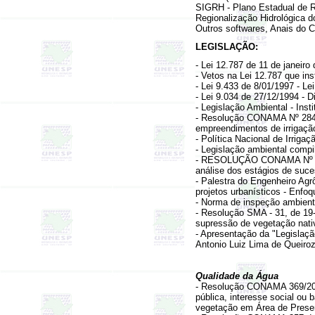
SIGRH - Plano Estadual de 
Regionalização Hidrológica 
Outros softwares, Anais do 
LEGISLAÇÃO:
-
Lei 12.787 de 11 de janeiro d
-
Vetos na Lei 12.787 que inst
- Lei 9.433 de 8/01/1997 -
Le
- Lei 9.034 de 27/12/1994 -
D
-
Legislação Ambiental - Insti
- Resolução
CONAMA Nº 28
empreendimentos de irrigaçã
-
Política Nacional de Irrigaç
-
Legislação ambiental comp
-
RESOLUÇÃO CONAMA Nº 10 d
análise dos estágios de suce
-
Palestra do Engenheiro Agr
projetos urbanísticos - Enfoq
-
Norma de inspeção ambienta
-
Resolução SMA - 31, de 19-
supressão de vegetação nativ
-
Apresentação da "Legislação
Antonio Luiz Lima de Queiro
Qualidade da Água
- Resolução CONAMA 369/20
pública, interesse social ou 
vegetação em Área de Pres