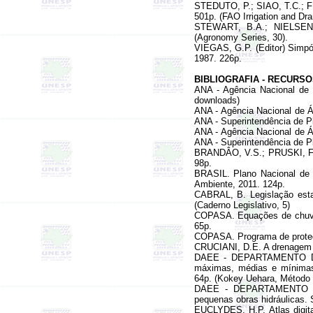
STEDUTO, P.; SIAO, T.C.; 
501p.
(FA
O Irrigation and Dr
STEWART, B.A.; NIELSEN, D
(Agronomy Series, 30).
VIEGAS, G.P. (Editor) Simpó
1987. 226p.
BIBLIOGRAFIA -
RECURSO
ANA - Agência Nacional de
d
ownloads
)
ANA - Agência Nacional de Ág
ANA - Superintendência de P
ANA - Agência Nacional de 
ANA - Superintendência de P
BRANDÂO, V.S.; PRUSKI, F.F.
98p.
BRASIL
.
Plano Nacional de 
Ambiente
, 2011.
124p.
CABRAL, B. Legislação estad
(Caderno Legislativo, 5)
COPASA.
Equações de chuv
65p.
COPASA.
Programa de prot
CRUCIANI, D.E. A drenagem n
DAEE - DEPARTAMENTO DE
máximas, médias e mínimas 
64p. (
Kokey Uehara
,
Método
DAEE - DEPARTAMENTO
pequenas obras hidráulicas
.
EUCLYDES, H.P.
Atlas digi