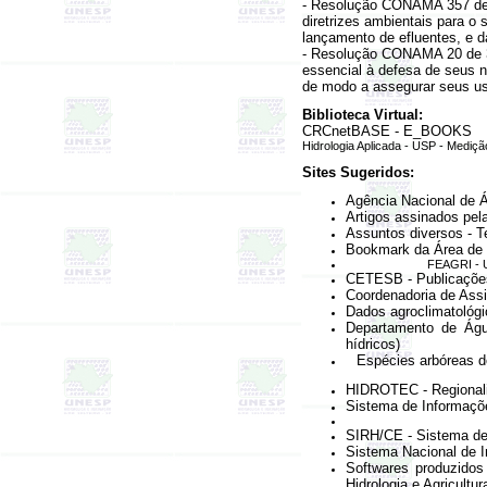
- Resolução CONAMA 357 de
diretrizes ambientais para 
lançamento de efluentes, e d
- Resolução CONAMA 20 de 
essencial à defesa de seus n
de modo a assegurar seus u
Biblioteca Virtual:
CRCnetBASE - E_BOOKS
Hidrologia Aplicada - USP - Mediç
Sites Sugeridos:
Agência Nacional de Á
Artigos assinados pela
Assuntos diversos - T
Bookmark da Área de H
FEAGRI - U
CETESB - Publicações
Coordenadoria de Assi
Dados agroclimatológi
Departamento de Águ
hídricos)
Espécies arbóreas d
HIDROTEC - Regional
Sistema de Informaçõ
SIRH/CE - Sistema de
Sistema Nacional de 
Softwares produzido
Hidrologia e Agricultur