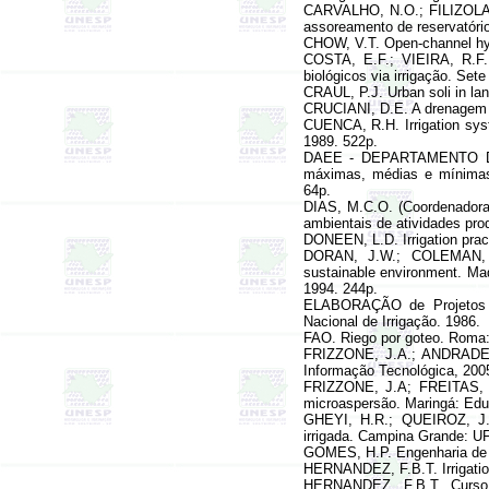
CARVALHO, N.O.; FILIZOLA 
assoreamento de reservatório
CHOW, V.T. Open-channel hy
COSTA, E.F.; VIEIRA, R.F.
biológicos via irrigação. S
CRAUL, P.J. Urban soli in la
CRUCIANI, D.E. A drenagem n
CUENCA, R.H. Irrigation syst
1989. 522p.
DAEE - DEPARTAMENTO DE
máximas, médias e mínimas 
64p.
DIAS, M.C.O. (Coordenadora
ambientais de atividades pro
DONEEN, L.D. Irrigation pra
DORAN, J.W.; COLEMAN, D
sustainable environment. Ma
1994. 244p.
ELABORAÇÃO de Projetos de
Nacional de Irrigação. 1986.
FAO. Riego por goteo. Roma:
FRIZZONE, J.A.; ANDRADE J
Informação Tecnológica, 200
FRIZZONE, J.A; FREITAS, 
microaspersão. Maringá: Ed
GHEYI, H.R.; QUEIROZ, J.E
irrigada. Campina Grande: 
GOMES, H.P. Engenharia de 
HERNANDEZ, F.B.T.
Irrigat
HERNANDEZ, F.B.T.
Curso