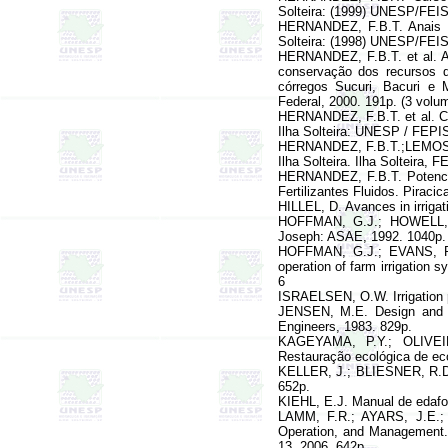
Solteira: (1999) UNESP/FEIS -
HERNANDEZ, F.B.T.
Anais 
Solteira: (1998) UNESP/FEIS -
HERNANDEZ, F.B.T. et al.
A
conservação dos recursos d
córregos Sucuri, Bacuri e
Federal, 2000. 191p. (3 volu
HERNANDEZ, F.B.T. et al. Cint
Ilha Solteira: UNESP / FEPI
HERNANDEZ, F.B.T.;LEMOS F
Ilha Solteira. Ilha Solteira, 
HERNANDEZ, F.B.T. Potencial
Fertilizantes Fluidos. Pirac
HILLEL, D. Avances in irriga
HOFFMAN, G.J.; HOWELL, T
Joseph: ASAE, 1992. 1040p.
HOFFMAN, G.J.; EVANS, R
operation of farm irrigation
sy
6
ISRAELSEN, O.W. Irrigation p
JENSEN, M.E. Design and op
Engineers, 1983. 829p.
KAGEYAMA, P.Y.; OLIVEI
Restauração ecológica de ec
KELLER, J.; BLIESNER, R.D. S
652p.
KIEHL, E.J. Manual de edafo
LAMM, F.R.; AYARS, J.E.
Operation, and Management
13. 2006. 642p.