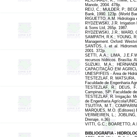
REICHARDT, K.; TIMM, L.C. S
Manole, 2004. 478p.
REIJ, C.; MULDER, P.; BEGEM
Bank, 1990. 123p. (World Ban
RIGUETTO, A.M. Hidrologia e
RYDZEWSKI, J.R. Irrigation D
& Sons Ltd, 265p. 1987.
RYDZEWSKI, J.R.; WARD, C.F.
SAMPATH, R.K.; YOUNG, R.A. S
Management. Oxford: Westvie
SANTOS, I. et al. Hidrometr
2001. 372p.
SETTI, A.A.; LIMA, J.E.F
recursos hídricos
. Brasília:
SUZUKI, M.A.; HERNAND
CAPACITAÇÃO EM AGRICULTURA
UNESP/FEIS - Área de Hidrául
TESTEZLAF, R. MATSURA,
Faculdade de Engenharia Ag
TESTEZLAF, R.; DEUS, F
Campinas, SP: Faculdade de
TESTEZLAF, R.
Irrigação: 
de Engenharia Agrícola/UNI
TSUTIYA, M.T.; COMPARINI,
MARQUES, M.O. (Editores) Bi
VERMEIREN, L.; JOBLING, G
Drenaje, n.36)
VITTI, G.C.; BOARETTO, A.E.
BIBLIOGRAFIA - HIDROL