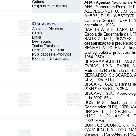
Galeria
ANA - Agência Nacional de Ág
Projetos e Pesquisas
ANA - Superintendência de P
AZEVEDO NETTO, J.M. et al. 
AYERS, R. S.; WESTCOT,
Campina Grande: UFPB, 1
SERVIÇOS
agriculture, 1985)
Assuntos Diversos
BAPTISTA, M.B.; LARA, M. F
Clima
Escola de Engenharia da UFM
Links
BATISTA, M.J.; NOVAES, 
Downloads
dessalinização e prevenção 
Textos Técnicos
BENAMI, A.; OFEN, A. Irrigati
Previsão do Tempo
and agricultural practices. Ir
Publicações e Produtos
1984. 257p.
Extensão Universitária
BERGAMASCHI, H.; MATZE
FARIAS, J.R.B.; BARNI, N.A
Federal do Rio Grande do Sul
BERNARDO, S.; SOARES, A.A.
UFV, 2005. 611p.
BISCARO, G.A.
Sistemas de
ISBN 978-85-61228-35-4
BISCARO, G.A.
Meteorolog
Ltda.2007. 87p.
BOS, M.G. Discharge measu
Reclamation (ILRI), 1978. 46
BRAGA, B.; HESPANHOL, 
NUCCI, N.; JULIANO, N.; EI
2002. 305p.
BURT, C.; O'CONNOR, K; RUEH
CAUDURO, F.A.; DORFMAN, 
drenagem. Porto Alegre: PR