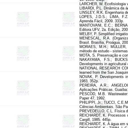
LARCHER, W. Ecofisiologia v
LIBARDI, P.L. Dinâmica da ág
LINSLEY, R.K. Engenharia de 
LOPES, J.D.S.; LIMA, F.Z.
Aprenda Fácil, 2009. 333p.
MANTOVANI, E.C.; BERNARDO
Editora UFV, 2a. Edição, 200
MELBY, P. Simplified irrigat
MENESCAL, R.A. (Organiza
Brasil. Brasília, Proágua, 20
MORAES, M.H.; MULLER, M.
método de estudo - sistemas
MOTA, S. Preservação e cons
NAKAYAMA, F.S.; BUCK
Developments in agricultural
NATIONAL RESEARCH COUNCIL
learned from the San Joaqui
NOVAK, P. Developments in 
1983, 352p.
PEREIRA, A.R.; ANGELOC
Aplicações Práticas. Guaíba: 
PESCOD, M.B.
Wastewater 
Paper 47, 1992.
PHILIPPI, Jr.; TUCCI, C.E.M
Ciências Ambientais. São Pau
PREVEDELLO, C.L. Física do 
REICHARDT, K. Processos de
Cargill, 1985. 445p.
REICHARDT, K. A água em si