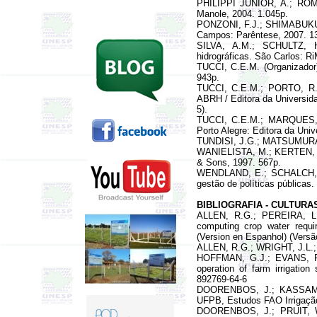
PHILIPPI JÚNIOR, A.; ROMÉ
Manole, 2004. 1.045p.
PONZONI, F.J.; SHIMABUKUR
Campos: Parêntese, 2007. 1
SILVA, A.M.; SCHULTZ, H
hidrográficas. São Carlos: R
TUCCI, C.E.M. (Organizador)
943p.
TUCCI, C.E.M.; PORTO, R.L
ABRH / Editora da Universi
5).
TUCCI, C.E.M.; MARQUES, D
Porto Alegre: Editora da Uni
TUNDISI, J.G.; MATSUMU
RA
WANIELISTA, M.; KERTEN, R.;
& Sons, 1997. 567p.
WENDLAND, E.; SCHALCH, V.
gestão de políticas públicas
BIBLIOGRAFIA - CULTURA
ALLEN, R.G.; PEREIRA, L
computing crop water requi
(
Version en Espanhol
) (
Versã
ALLEN, R.G.; WRIGHT, J.L.;
HOFFMAN, G.J.; EVANS, R
operation of farm irrigation
s
892769-64-6
DOORENBOS, J.; KASSAM, A
UFPB, Estudos FAO Irrigação
DOORENBOS, J.; PRUIT,