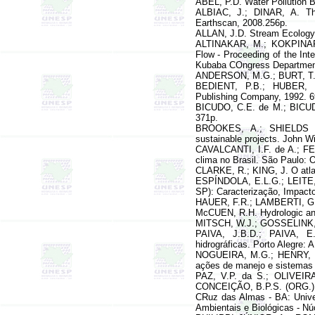
ABEL, P.D. Water Pollution B
ALBIAC, J.; DINAR, A. The
Earthscan, 2008.256p.
ALLAN, J.D. Stream Ecology -
ALTINAKAR, M.; KO
KPINAR
Flow - Proceeding of the Int
Kubaba COngress Department
ANDERSON, M.G.; BURT, T.P. 
BEDIENT, P.B.; HUBER, W.
Publishing Company, 1992. 6
BICUDO, C.E. de M.; BICUDO
371p.
BROOKES, A.; SHIELDS JR, 
sustainable projects. John W
CAVALCANTI, I.F. de A.; FE
clima no Brasil. São Paulo: O
CLARKE, R.; KING, J. O atlas
ESPÍNDOLA, E.L.G.; LEITE, 
SP): Caracterização, Impact
HAUER, F.R.; LAMBERTI, G.A
McCUEN, R.H. Hydrologic anal
MITSCH, W.J.; GOSSELINK, J
PAIVA, J.B.D.; PAIVA, E.
hidrográficas. Porto Alegre:
NOGUEIRA, M.G.; HENRY, R.
ações de manejo e sistemas
PAZ, V.P. da S.; OLIVEIR
CONCEIÇÃO, B.P.S. (ORG.) M
CRuz das Almas - BA: Unive
Ambientais e Biológicas - Nú