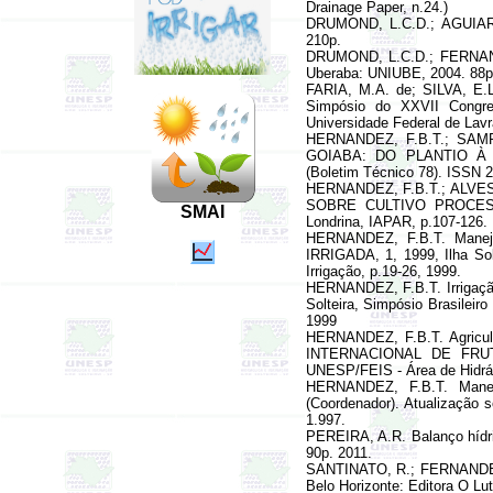
Drainage Paper, n.24.
)
DRUMOND, L.C.D.; AGUIAR, 
210p.
DRUMOND, L.C.D.;
FERNANDE
Uberaba: UNIUBE, 2004. 88p
FARIA, M.A. de; SILVA, E.L.
Simpósio do XXVII Congre
Universidade Federal de Lavr
HERNANDEZ, F.B.T.; SAMPAI
GOIABA: DO PLANTIO À CO
(Boletim Técnico 78). ISSN 
HERNANDEZ, F.B.T.; ALVES J
SOBRE CULTIVO PROCES
SMAI
Londrina, IAPAR, p.107-126.
HERNANDEZ, F.B.T.
Manej
IRRIGADA, 1, 1999, Ilha Solt
Irrigação, p.19-26, 1999.
HERNANDEZ, F.B.T. Irrigação 
Solteira, Simpósio Brasileir
1999
HERNANDEZ, F.B.T.
Agricu
INTERNACIONAL DE FRUTICU
UNESP/FEIS - Área de Hidrául
HERNANDEZ, F.B.T. Manej
(Coordenador). Atualização 
1.997.
PEREIRA, A.R. Balanço hídri
90p. 2011.
SANTINATO, R.; FERNANDES, 
Belo Horizonte
: Editora O Lu